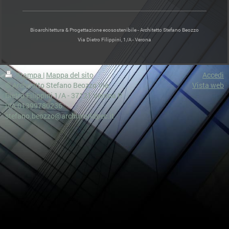
Bioarchitettura & Progettazione ecosostenibile - Architetto Stefano Beozzo
Via Dietro Filippini, 1/A - Verona
Stampa
|
Mappa del sito
Accedi
© Architetto Stefano Beozzo Via
Vista web
Dietro Filippini 1/A - 37121 Verona P.
IVA 01399780236
stefano.beozzo@archiworldpec.it